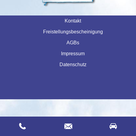
Navigatio
Kontakt
Freistellungsbescheinigung
AGBs
Impressum
Datenschutz
Navigation überspringen